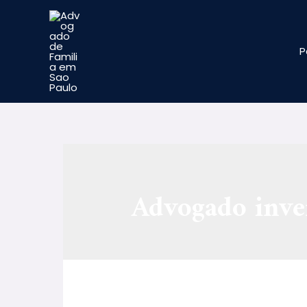
P
Advogado inve