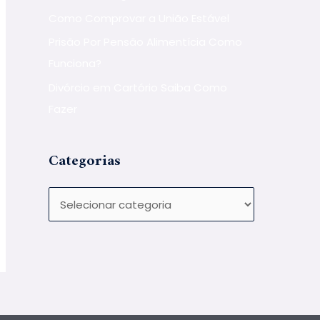
Como Comprovar a União Estável
Prisão Por Pensão Alimentícia Como
Funciona?
Divórcio em Cartório Saiba Como
Fazer
Categorias