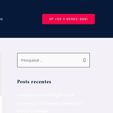
to
SP +55 11 95962-9991
Posts recentes
Advogado para Adoção em SP
Exoneração da Pensão Alimentícia
Como Conseguir