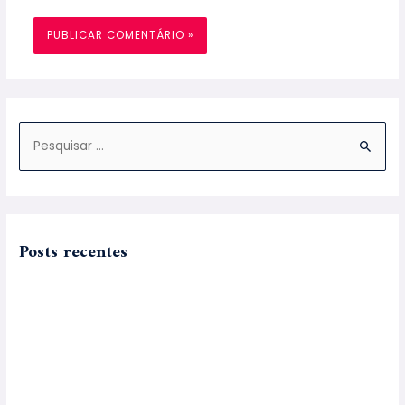
Posts recentes
Advogado para Adoção em SP
Exoneração da Pensão Alimentícia Como Conseguir
Como Comprovar a União Estável
Prisão Por Pensão Alimentícia Como Funciona?
Divórcio em Cartório Saiba Como Fazer