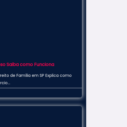
gioso Saiba como Funciona
reito de Família em SP Explica como
rcio…