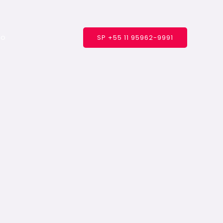
to
SP +55 11 95962-9991