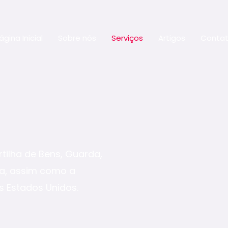
ágina Inicial
Sobre nós
Serviços
Artigos
Conta
rtilha de Bens, Guarda,
lha, assim como a
s Estados Unidos.