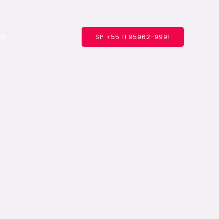
to
SP +55 11 95962-9991