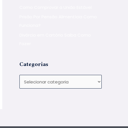
Como Comprovar a União Estável
Prisão Por Pensão Alimentícia Como
Funciona?
Divórcio em Cartório Saiba Como
Fazer
Categorias