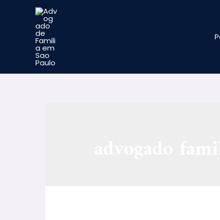
P
advogado famil