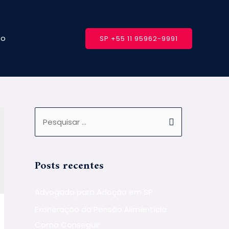
to
SP +55 11 95962-9991
Posts recentes
Advogado para Adoção em SP
Exoneração da Pensão Alimentícia
Como Conseguir