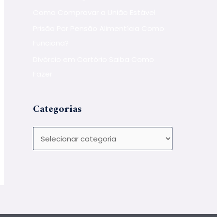
Como Comprovar a União Estável
Prisão Por Pensão Alimentícia Como
Funciona?
Divórcio em Cartório Saiba Como
Fazer
Categorias