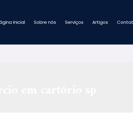
ágina Inicial
Sobre nós
Serviços
Artigos
Conta
cio em cartório sp