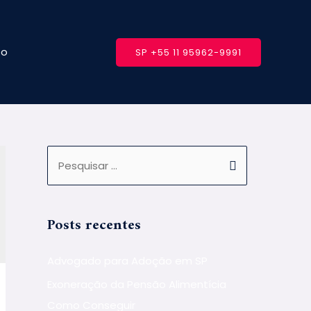
to
SP +55 11 95962-9991
Posts recentes
Advogado para Adoção em SP
Exoneração da Pensão Alimentícia
Como Conseguir