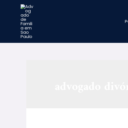
P
advogado divór