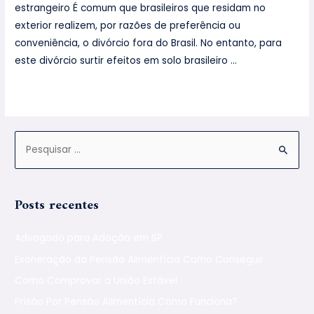
estrangeiro É comum que brasileiros que residam no
exterior realizem, por razões de preferência ou
conveniência, o divórcio fora do Brasil. No entanto, para
este divórcio surtir efeitos em solo brasileiro …
Leia mais »
Posts recentes
Advogado para Adoção em SP
Exoneração da Pensão Alimentícia Como Conseguir
Como Comprovar a União Estável
Prisão Por Pensão Alimentícia Como Funciona?