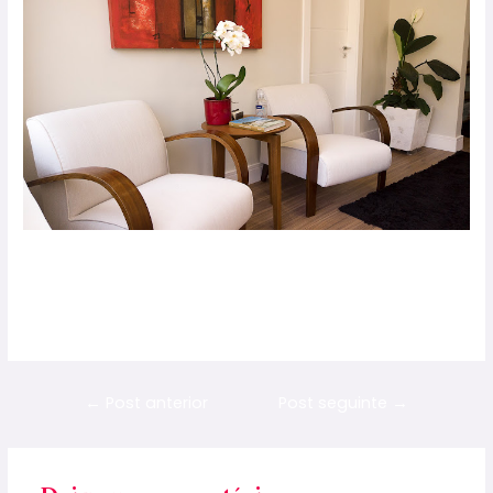
https://www.youtube.com/channel/UCnalEO8lwX4xCHLCyc
0vhRQ
←
Post anterior
Post seguinte
→