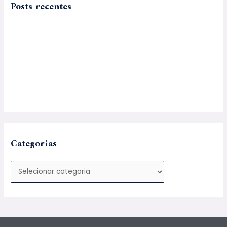
Posts recentes
Advogado para Adoção em SP
Exoneração da Pensão Alimentícia Como Conseguir
Como Comprovar a União Estável
Prisão Por Pensão Alimentícia Como Funciona?
Divórcio em Cartório Saiba Como Fazer
Categorias